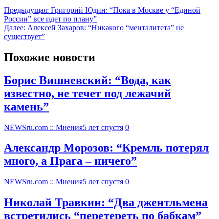
Предыдущая:
Григорий Юдин: “Пока в Москве у “Единой
России” все идет по плану”
Далее:
Алексей Захаров: “Никакого “менталитета” не
существует”
Похожие новости
Борис Вишневский: “Вода, как
известно, не течет под лежачий
камень”
NEWSru.com :: Мнения
5 лет спустя
0
Александр Морозов: “Кремль потерял
много, а Прага – ничего”
NEWSru.com :: Мнения
5 лет спустя
0
Николай Травкин: “Два джентльмена
встретились “перетереть по бабкам”