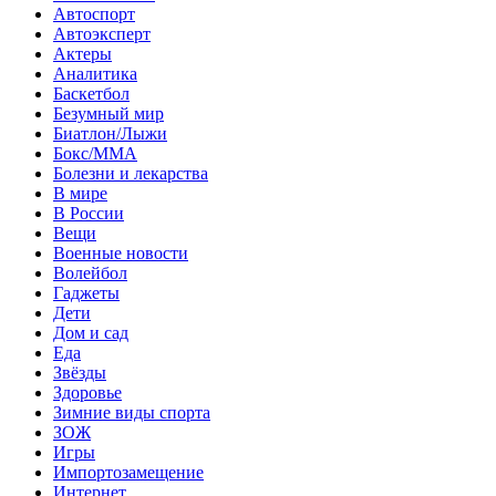
Автоспорт
Автоэксперт
Актеры
Аналитика
Баскетбол
Безумный мир
Биатлон/Лыжи
Бокс/MMA
Болезни и лекарства
В мире
В России
Вещи
Военные новости
Волейбол
Гаджеты
Дети
Дом и сад
Еда
Звёзды
Здоровье
Зимние виды спорта
ЗОЖ
Игры
Импортозамещение
Интернет