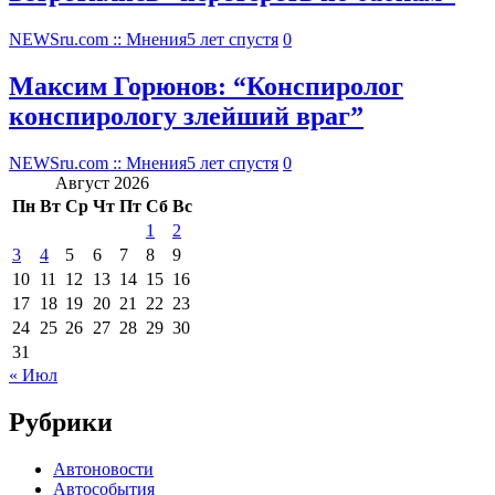
NEWSru.com :: Мнения
5 лет спустя
0
Максим Горюнов: “Конспиролог
конспирологу злейший враг”
NEWSru.com :: Мнения
5 лет спустя
0
Август 2026
Пн
Вт
Ср
Чт
Пт
Сб
Вс
1
2
3
4
5
6
7
8
9
10
11
12
13
14
15
16
17
18
19
20
21
22
23
24
25
26
27
28
29
30
31
« Июл
Рубрики
Автоновости
Автособытия