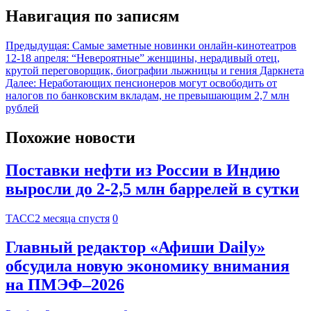
Навигация по записям
Предыдущая:
Самые заметные новинки онлайн-кинотеатров
12-18 апреля: “Невероятные” женщины, нерадивый отец,
крутой переговорщик, биографии лыжницы и гения Даркнета
Далее:
Неработающих пенсионеров могут освободить от
налогов по банковским вкладам, не превышающим 2,7 млн
рублей
Похожие новости
Поставки нефти из России в Индию
выросли до 2-2,5 млн баррелей в сутки
ТАСС
2 месяца спустя
0
Главный редактор «Афиши Daily»
обсудила новую экономику внимания
на ПМЭФ–2026