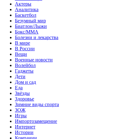
Актеры
Аналитика
Баскетбол
Безумный мир
Биатлон/Лыжи
Бокс/MMA
Болезни и лекарства
В мире
В России
Вещи
Военные новости
Волейбол
Гаджеты
Дети
Дом и сад
Еда
Звёзды
Здоровье
Зимние виды спорта
ЗОЖ
Игры
Импортозамещение
Интернет
Истории
Компании