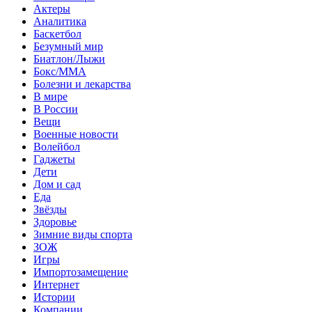
Актеры
Аналитика
Баскетбол
Безумный мир
Биатлон/Лыжи
Бокс/MMA
Болезни и лекарства
В мире
В России
Вещи
Военные новости
Волейбол
Гаджеты
Дети
Дом и сад
Еда
Звёзды
Здоровье
Зимние виды спорта
ЗОЖ
Игры
Импортозамещение
Интернет
Истории
Компании