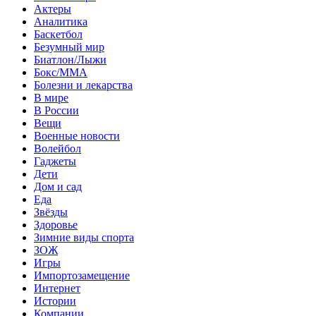
Актеры
Аналитика
Баскетбол
Безумный мир
Биатлон/Лыжи
Бокс/MMA
Болезни и лекарства
В мире
В России
Вещи
Военные новости
Волейбол
Гаджеты
Дети
Дом и сад
Еда
Звёзды
Здоровье
Зимние виды спорта
ЗОЖ
Игры
Импортозамещение
Интернет
Истории
Компании