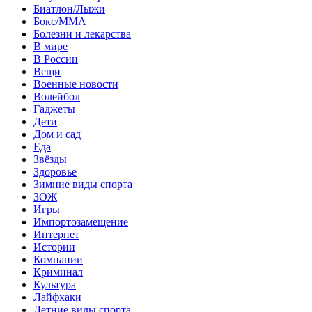
Биатлон/Лыжи
Бокс/MMA
Болезни и лекарства
В мире
В России
Вещи
Военные новости
Волейбол
Гаджеты
Дети
Дом и сад
Еда
Звёзды
Здоровье
Зимние виды спорта
ЗОЖ
Игры
Импортозамещение
Интернет
Истории
Компании
Криминал
Культура
Лайфхаки
Летние виды спорта