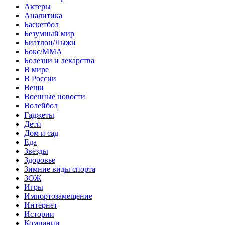
Актеры
Аналитика
Баскетбол
Безумный мир
Биатлон/Лыжи
Бокс/MMA
Болезни и лекарства
В мире
В России
Вещи
Военные новости
Волейбол
Гаджеты
Дети
Дом и сад
Еда
Звёзды
Здоровье
Зимние виды спорта
ЗОЖ
Игры
Импортозамещение
Интернет
Истории
Компании