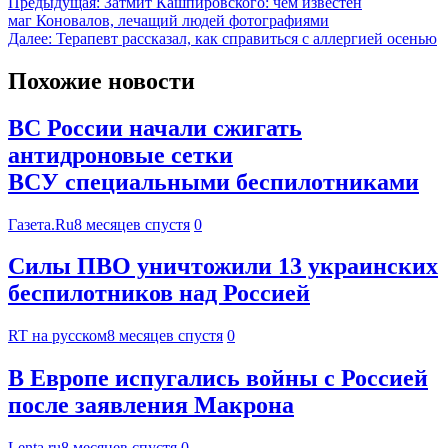
Предыдущая:
Затмит Кашпировского: чем известен
маг Коновалов, лечащий людей фотографиями
Далее:
Терапевт рассказал, как справиться с аллергией осенью
Похожие новости
ВС России начали сжигать
антидроновые сетки
ВСУ специальными беспилотниками
Газета.Ru
8 месяцев спустя
0
Силы ПВО уничтожили 13 украинских
беспилотников над Россией
RT на русском
8 месяцев спустя
0
В Европе испугались войны с Россией
после заявления Макрона
Lenta.ru
8 месяцев спустя
0