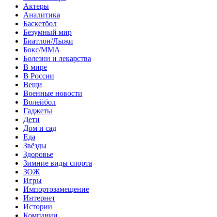
Актеры
Аналитика
Баскетбол
Безумный мир
Биатлон/Лыжи
Бокс/MMA
Болезни и лекарства
В мире
В России
Вещи
Военные новости
Волейбол
Гаджеты
Дети
Дом и сад
Еда
Звёзды
Здоровье
Зимние виды спорта
ЗОЖ
Игры
Импортозамещение
Интернет
Истории
Компании