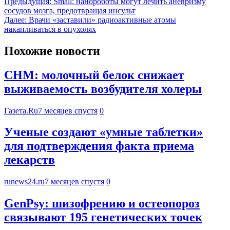
Предыдущая:
Small: нанороботы могут лечить аневризму
сосудов мозга, предотвращая инсульт
Далее:
Врачи «заставили» радиоактивные атомы
накапливаться в опухолях
Похожие новости
CHM: молочный белок снижает
выживаемость возбудителя холеры
Газета.Ru
7 месяцев спустя
0
Ученые создают «умные таблетки»
для подтверждения факта приема
лекарств
runews24.ru
7 месяцев спустя
0
GenPsy: шизофрению и остеопороз
связывают 195 генетических точек