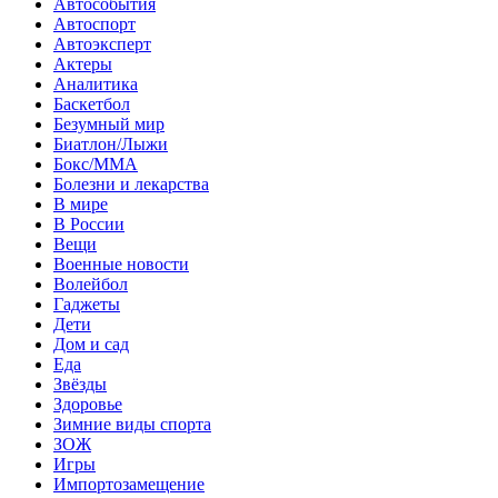
Автособытия
Автоспорт
Автоэксперт
Актеры
Аналитика
Баскетбол
Безумный мир
Биатлон/Лыжи
Бокс/MMA
Болезни и лекарства
В мире
В России
Вещи
Военные новости
Волейбол
Гаджеты
Дети
Дом и сад
Еда
Звёзды
Здоровье
Зимние виды спорта
ЗОЖ
Игры
Импортозамещение