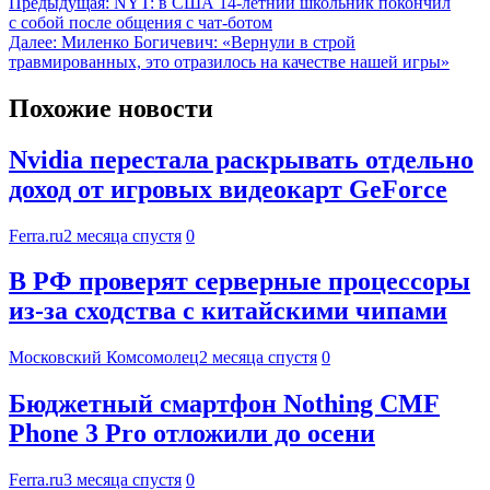
Предыдущая:
NYT: в США 14-летний школьник покончил
с собой после общения с чат-ботом
Далее:
Миленко Богичевич: «Вернули в строй
травмированных, это отразилось на качестве нашей игры»
Похожие новости
Nvidia перестала раскрывать отдельно
доход от игровых видеокарт GeForce
Ferra.ru
2 месяца спустя
0
В РФ проверят серверные процессоры
из-за сходства с китайскими чипами
Московский Комсомолец
2 месяца спустя
0
Бюджетный смартфон Nothing CMF
Phone 3 Pro отложили до осени
Ferra.ru
3 месяца спустя
0