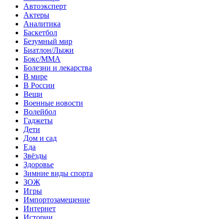
Автоэксперт
Актеры
Аналитика
Баскетбол
Безумный мир
Биатлон/Лыжи
Бокс/MMA
Болезни и лекарства
В мире
В России
Вещи
Военные новости
Волейбол
Гаджеты
Дети
Дом и сад
Еда
Звёзды
Здоровье
Зимние виды спорта
ЗОЖ
Игры
Импортозамещение
Интернет
Истории