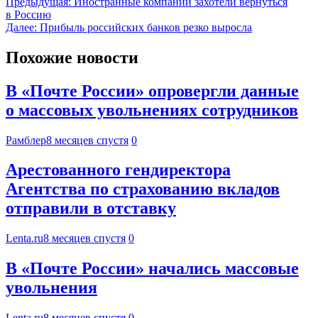
Предыдущая:
Иностранные компании захотели вернуться
в Россию
Далее:
Прибыль российских банков резко выросла
Похожие новости
В «Почте России» опровергли данные
о массовых увольнениях сотрудников
Рамблер
8 месяцев спустя
0
Арестованного гендиректора
Агентства по страхованию вкладов
отправили в отставку
Lenta.ru
8 месяцев спустя
0
В «Почте России» начались массовые
увольнения
Lenta.ru
8 месяцев спустя
0