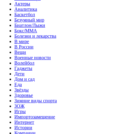
Актеры
Аналитика
Баскетбол
Безумный мир
Биатлон/Лыжи
Бокс/MMA
Болезни и лекарства
В мире
В России
Вещи
Военные новости
Волейбол
Гаджеты
Дети
Дом и сад
Еда
Звёзды
Здоровье
Зимние виды спорта
ЗОЖ
Игры
Импортозамещение
Интернет
Истории
Компании