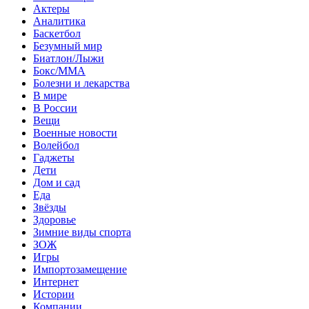
Актеры
Аналитика
Баскетбол
Безумный мир
Биатлон/Лыжи
Бокс/MMA
Болезни и лекарства
В мире
В России
Вещи
Военные новости
Волейбол
Гаджеты
Дети
Дом и сад
Еда
Звёзды
Здоровье
Зимние виды спорта
ЗОЖ
Игры
Импортозамещение
Интернет
Истории
Компании