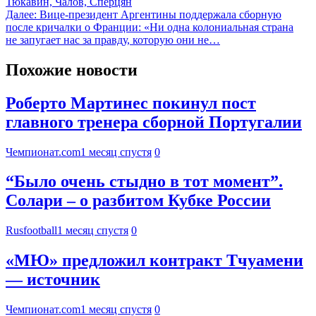
Тюкавин, Чалов, Сперцян
Далее:
Вице-президент Аргентины поддержала сборную
после кричалки о Франции: «Ни одна колониальная страна
не запугает нас за правду, которую они не…
Похожие новости
Роберто Мартинес покинул пост
главного тренера сборной Португалии
Чемпионат.com
1 месяц спустя
0
“Было очень стыдно в тот момент”.
Солари – о разбитом Кубке России
Rusfootball
1 месяц спустя
0
«МЮ» предложил контракт Тчуамени
— источник
Чемпионат.com
1 месяц спустя
0