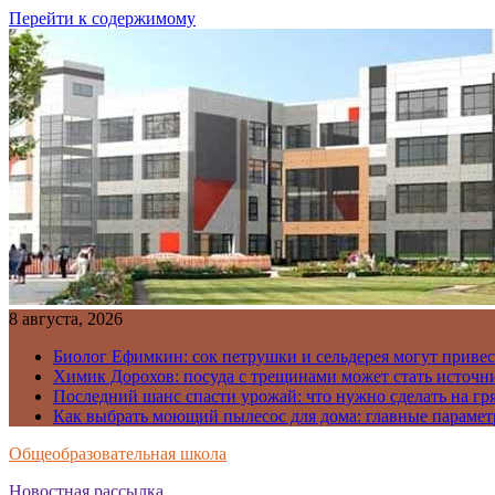
Перейти к содержимому
8 августа, 2026
Биолог Ефимкин: сок петрушки и сельдерея могут приве
Химик Дорохов: посуда с трещинами может стать источн
Последний шанс спасти урожай: что нужно сделать на гря
Как выбрать моющий пылесос для дома: главные парамет
Общеобразовательная школа
Новостная рассылка