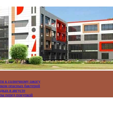
сти к солнечному ожогу
иком опасных бактерий
дках в августе
ры перед покупкой