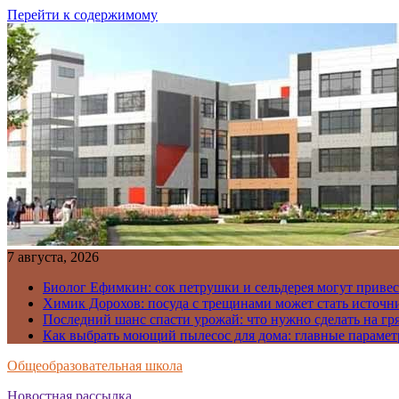
Перейти к содержимому
7 августа, 2026
Биолог Ефимкин: сок петрушки и сельдерея могут приве
Химик Дорохов: посуда с трещинами может стать источн
Последний шанс спасти урожай: что нужно сделать на гря
Как выбрать моющий пылесос для дома: главные парамет
Общеобразовательная школа
Новостная рассылка