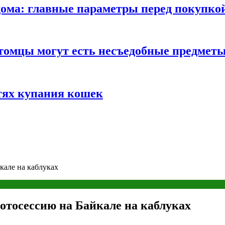
ома: главные параметры перед покупко
томцы могут есть несъедобные предмет
тях купания кошек
кале на каблуках
отосессию на Байкале на каблуках