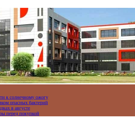
сти к солнечному ожогу
иком опасных бактерий
дках в августе
ры перед покупкой