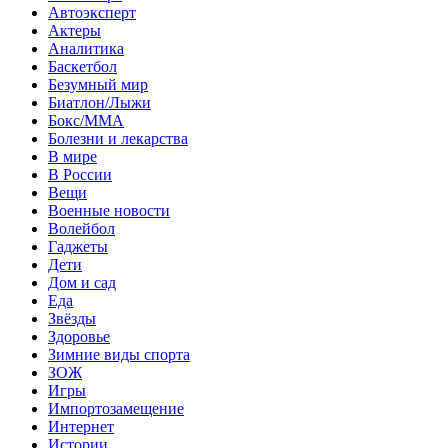
Автоэксперт
Актеры
Аналитика
Баскетбол
Безумный мир
Биатлон/Лыжи
Бокс/MMA
Болезни и лекарства
В мире
В России
Вещи
Военные новости
Волейбол
Гаджеты
Дети
Дом и сад
Еда
Звёзды
Здоровье
Зимние виды спорта
ЗОЖ
Игры
Импортозамещение
Интернет
Истории