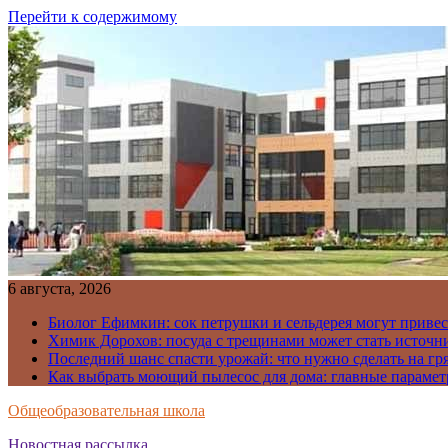
Перейти к содержимому
6 августа, 2026
Биолог Ефимкин: сок петрушки и сельдерея могут приве
Химик Дорохов: посуда с трещинами может стать источн
Последний шанс спасти урожай: что нужно сделать на гря
Как выбрать моющий пылесос для дома: главные парамет
Общеобразовательная школа
Новостная рассылка