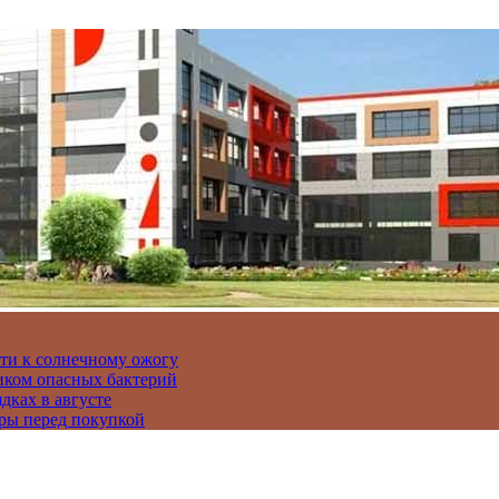
сти к солнечному ожогу
иком опасных бактерий
дках в августе
ры перед покупкой