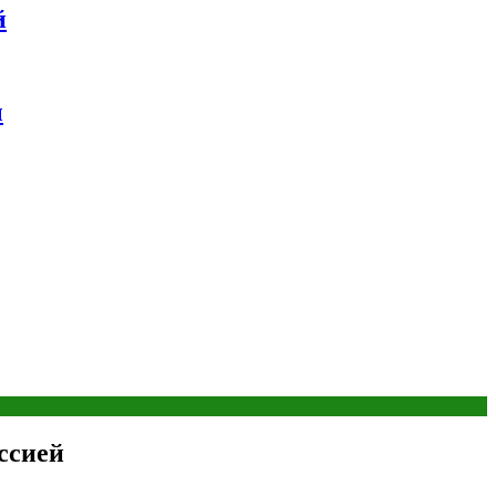
й
ы
ссией