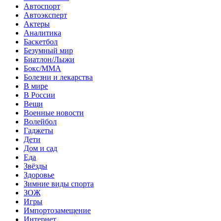
Автоспорт
Автоэксперт
Актеры
Аналитика
Баскетбол
Безумный мир
Биатлон/Лыжи
Бокс/MMA
Болезни и лекарства
В мире
В России
Вещи
Военные новости
Волейбол
Гаджеты
Дети
Дом и сад
Еда
Звёзды
Здоровье
Зимние виды спорта
ЗОЖ
Игры
Импортозамещение
Интернет