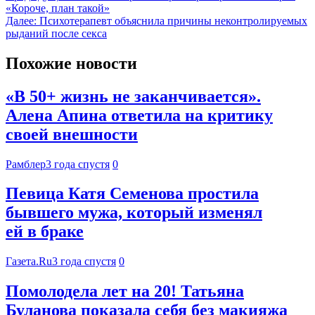
«Короче, план такой»
Далее:
Психотерапевт объяснила причины неконтролируемых
рыданий после секса
Похожие новости
«В 50+ жизнь не заканчивается».
Алена Апина ответила на критику
своей внешности
Рамблер
3 года спустя
0
Певица Катя Семенова простила
бывшего мужа, который изменял
ей в браке
Газета.Ru
3 года спустя
0
Помолодела лет на 20! Татьяна
Буланова показала себя без макияжа