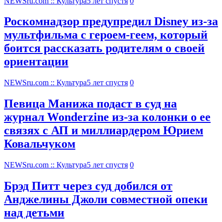
NEWSru.com :: Культура
5 лет спустя
0
Роскомнадзор предупредил Disney из-за
мультфильма c героем-геем, который
боится рассказать родителям о своей
ориентации
NEWSru.com :: Культура
5 лет спустя
0
Певица Манижа подаст в суд на
журнал Wonderzine из-за колонки о ее
связях с АП и миллиардером Юрием
Ковальчуком
NEWSru.com :: Культура
5 лет спустя
0
Брэд Питт через суд добился от
Анджелины Джоли совместной опеки
над детьми