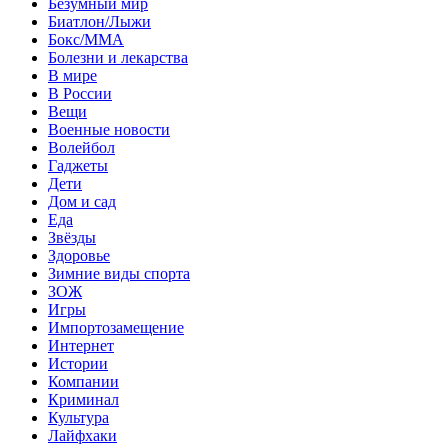
Безумный мир
Биатлон/Лыжи
Бокс/MMA
Болезни и лекарства
В мире
В России
Вещи
Военные новости
Волейбол
Гаджеты
Дети
Дом и сад
Еда
Звёзды
Здоровье
Зимние виды спорта
ЗОЖ
Игры
Импортозамещение
Интернет
Истории
Компании
Криминал
Культура
Лайфхаки