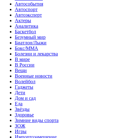
Автособытия
Автоспорт
Автоэксперт
Актеры
Аналитика
Баскетбол
Безумный мир
Биатлон/Лыжи
Бокс/MMA
Болезни и лекарства
В мире
В России
Вещи
Военные новости
Волейбол
Гаджеты
Дети
Дом и сад
Еда
Звёзды
Здоровье
Зимние виды спорта
ЗОЖ
Игры
Импортозамещение