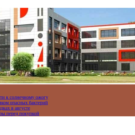
сти к солнечному ожогу
иком опасных бактерий
дках в августе
ры перед покупкой