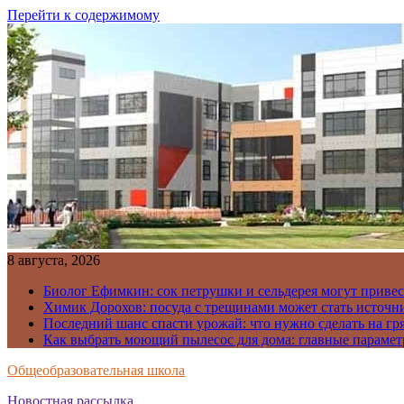
Перейти к содержимому
8 августа, 2026
Биолог Ефимкин: сок петрушки и сельдерея могут приве
Химик Дорохов: посуда с трещинами может стать источн
Последний шанс спасти урожай: что нужно сделать на гря
Как выбрать моющий пылесос для дома: главные парамет
Общеобразовательная школа
Новостная рассылка