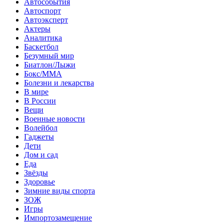
Автособытия
Автоспорт
Автоэксперт
Актеры
Аналитика
Баскетбол
Безумный мир
Биатлон/Лыжи
Бокс/MMA
Болезни и лекарства
В мире
В России
Вещи
Военные новости
Волейбол
Гаджеты
Дети
Дом и сад
Еда
Звёзды
Здоровье
Зимние виды спорта
ЗОЖ
Игры
Импортозамещение