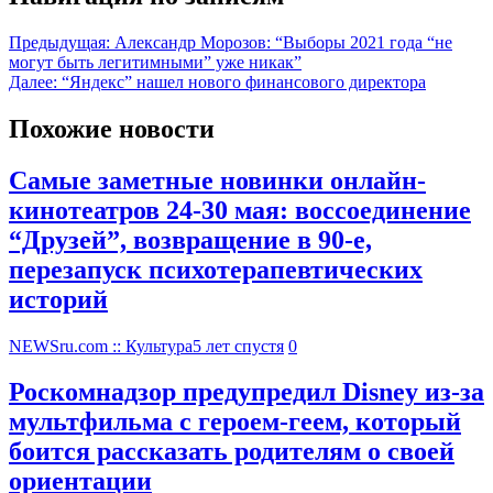
Предыдущая:
Александр Морозов: “Выборы 2021 года “не
могут быть легитимными” уже никак”
Далее:
“Яндекс” нашел нового финансового директора
Похожие новости
Самые заметные новинки онлайн-
кинотеатров 24-30 мая: воссоединение
“Друзей”, возвращение в 90-е,
перезапуск психотерапевтических
историй
NEWSru.com :: Культура
5 лет спустя
0
Роскомнадзор предупредил Disney из-за
мультфильма c героем-геем, который
боится рассказать родителям о своей
ориентации