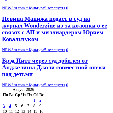
NEWSru.com :: Культура
5 лет спустя
0
Певица Манижа подаст в суд на
журнал Wonderzine из-за колонки о ее
связях с АП и миллиардером Юрием
Ковальчуком
NEWSru.com :: Культура
5 лет спустя
0
Брэд Питт через суд добился от
Анджелины Джоли совместной опеки
над детьми
NEWSru.com :: Культура
5 лет спустя
0
Август 2026
Пн
Вт
Ср
Чт
Пт
Сб
Вс
1
2
3
4
5
6
7
8
9
10
11
12
13
14
15
16