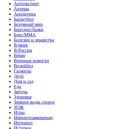
Автоэксперт
Актеры
Аналитика
Баскетбол
Безумный мир
Биатлон/Лыжи
Бокс/MMA
Болезни и лекарства
В мире
В России
Вещи
Военные новости
Волейбол
Гаджеты
Дети
Дом и сад
Еда
Звёзды
Здоровье
Зимние виды спорта
ЗОЖ
Игры
Импортозамещение
Интернет
Истории