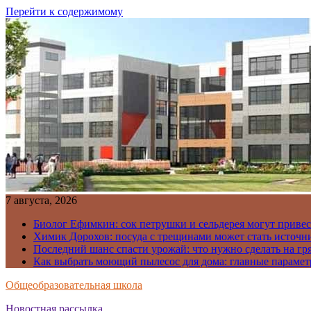
Перейти к содержимому
7 августа, 2026
Биолог Ефимкин: сок петрушки и сельдерея могут приве
Химик Дорохов: посуда с трещинами может стать источн
Последний шанс спасти урожай: что нужно сделать на гря
Как выбрать моющий пылесос для дома: главные парамет
Общеобразовательная школа
Новостная рассылка