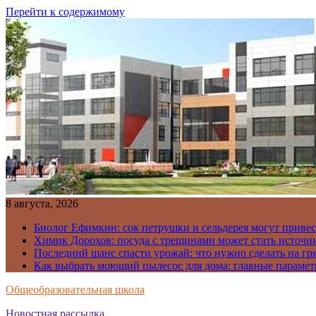
Перейти к содержимому
8 августа, 2026
Биолог Ефимкин: сок петрушки и сельдерея могут приве
Химик Дорохов: посуда с трещинами может стать источн
Последний шанс спасти урожай: что нужно сделать на гря
Как выбрать моющий пылесос для дома: главные парамет
Общеобразовательная школа
Новостная рассылка