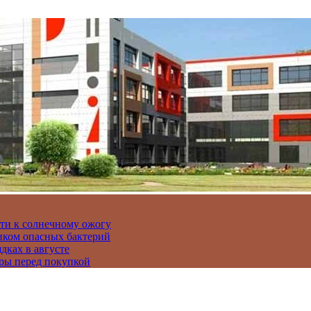
сти к солнечному ожогу
иком опасных бактерий
дках в августе
ры перед покупкой