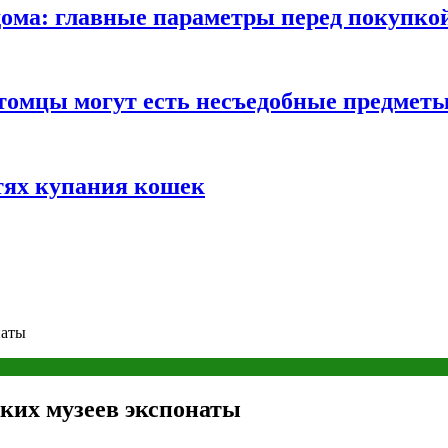
ома: главные параметры перед покупко
томцы могут есть несъедобные предмет
тях купания кошек
наты
ких музеев экспонаты