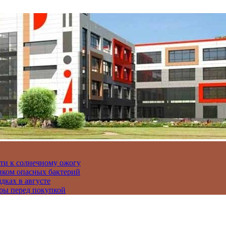
сти к солнечному ожогу
иком опасных бактерий
дках в августе
ры перед покупкой