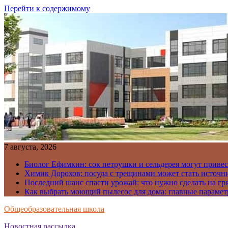
Перейти к содержимому
7 августа, 2026
Биолог Ефимкин: сок петрушки и сельдерея могут приве
Химик Дорохов: посуда с трещинами может стать источн
Последний шанс спасти урожай: что нужно сделать на гря
Как выбрать моющий пылесос для дома: главные парамет
Общеобразовательная школа
Новостная рассылка