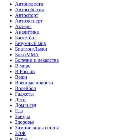
Автоновости
Автособытия
Автоспорт
Автоэксперт
Актеры
Аналитика
Баскетбол
Безумный мир
Биатлон/Лыжи
Бокс/MMA
Болезни и лекарства
В мире
В России
Вещи
Военные новости
Волейбол
Гаджеты
Дети
Дом и сад
Еда
Звёзды
Здоровье
Зимние виды спорта
ЗОЖ
Игры