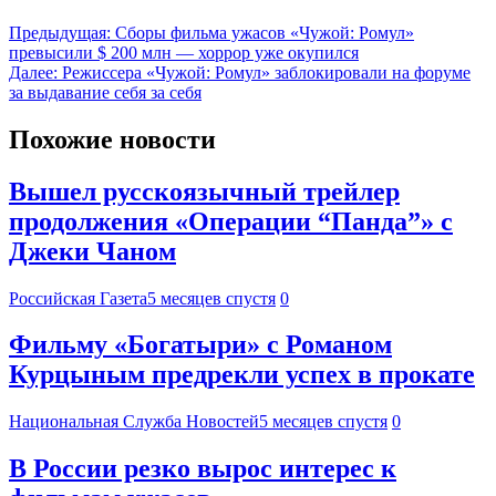
Предыдущая:
Cборы фильма ужасов «Чужой: Ромул»
превысили $ 200 млн — хоррор уже окупился
Далее:
Режиссера «Чужой: Ромул» заблокировали на форуме
за выдавание себя за себя
Похожие новости
Вышел русскоязычный трейлер
продолжения «Операции “Панда”» с
Джеки Чаном
Российская Газета
5 месяцев спустя
0
Фильму «Богатыри» с Романом
Курцыным предрекли успех в прокате
Национальная Служба Новостей
5 месяцев спустя
0
В России резко вырос интерес к