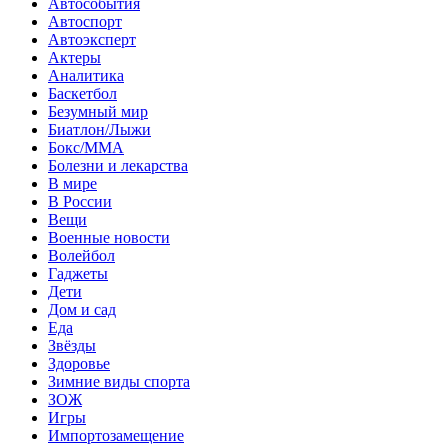
Автособытия
Автоспорт
Автоэксперт
Актеры
Аналитика
Баскетбол
Безумный мир
Биатлон/Лыжи
Бокс/MMA
Болезни и лекарства
В мире
В России
Вещи
Военные новости
Волейбол
Гаджеты
Дети
Дом и сад
Еда
Звёзды
Здоровье
Зимние виды спорта
ЗОЖ
Игры
Импортозамещение