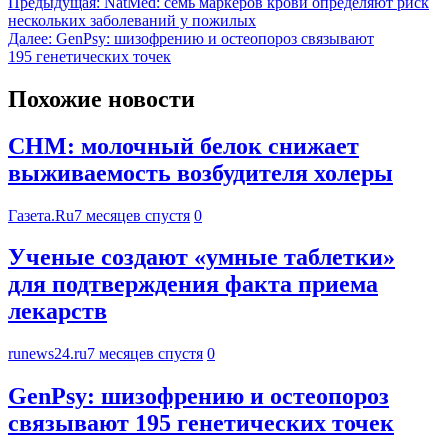
Предыдущая:
NatMed: семь маркеров крови определяют риск
нескольких заболеваний у пожилых
Далее:
GenPsy: шизофрению и остеопороз связывают
195 генетических точек
Похожие новости
CHM: молочный белок снижает
выживаемость возбудителя холеры
Газета.Ru
7 месяцев спустя
0
Ученые создают «умные таблетки»
для подтверждения факта приема
лекарств
runews24.ru
7 месяцев спустя
0
GenPsy: шизофрению и остеопороз
связывают 195 генетических точек