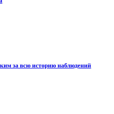
а
рким за всю историю наблюдений