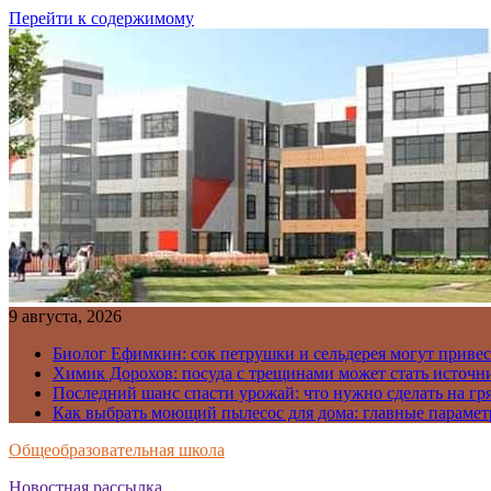
Перейти к содержимому
9 августа, 2026
Биолог Ефимкин: сок петрушки и сельдерея могут приве
Химик Дорохов: посуда с трещинами может стать источн
Последний шанс спасти урожай: что нужно сделать на гря
Как выбрать моющий пылесос для дома: главные парамет
Общеобразовательная школа
Новостная рассылка