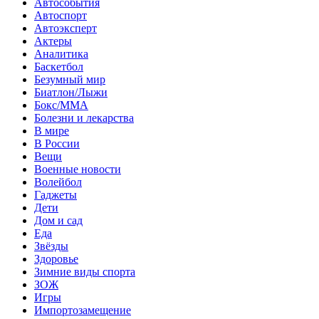
Автособытия
Автоспорт
Автоэксперт
Актеры
Аналитика
Баскетбол
Безумный мир
Биатлон/Лыжи
Бокс/MMA
Болезни и лекарства
В мире
В России
Вещи
Военные новости
Волейбол
Гаджеты
Дети
Дом и сад
Еда
Звёзды
Здоровье
Зимние виды спорта
ЗОЖ
Игры
Импортозамещение