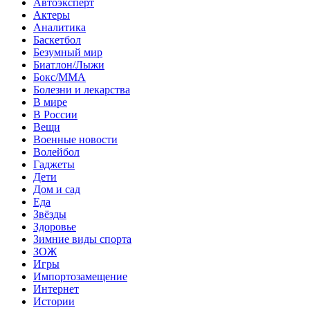
Автоэксперт
Актеры
Аналитика
Баскетбол
Безумный мир
Биатлон/Лыжи
Бокс/MMA
Болезни и лекарства
В мире
В России
Вещи
Военные новости
Волейбол
Гаджеты
Дети
Дом и сад
Еда
Звёзды
Здоровье
Зимние виды спорта
ЗОЖ
Игры
Импортозамещение
Интернет
Истории