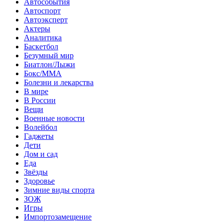
Автособытия
Автоспорт
Автоэксперт
Актеры
Аналитика
Баскетбол
Безумный мир
Биатлон/Лыжи
Бокс/MMA
Болезни и лекарства
В мире
В России
Вещи
Военные новости
Волейбол
Гаджеты
Дети
Дом и сад
Еда
Звёзды
Здоровье
Зимние виды спорта
ЗОЖ
Игры
Импортозамещение