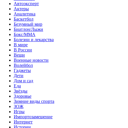
Автоэксперт
Актеры
Аналитика
Баскетбол
Безумный мир
Биатлон/Лыжи
Бокс/MMA
Болезни и лекарства
В мире
В России
Вещи
Военные новости
Волейбол
Гаджеты
Дети
Дом и сад
Еда
Звёзды
Здоровье
Зимние виды спорта
ЗОЖ
Игры
Импортозамещение
Интернет
Истории