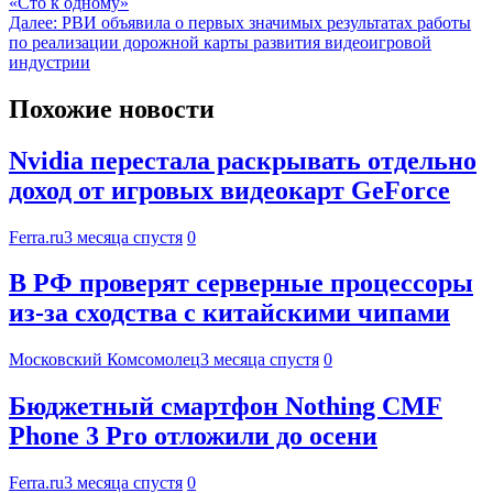
«Сто к одному»
Далее:
РВИ объявила о первых значимых результатах работы
по реализации дорожной карты развития видеоигровой
индустрии
Похожие новости
Nvidia перестала раскрывать отдельно
доход от игровых видеокарт GeForce
Ferra.ru
3 месяца спустя
0
В РФ проверят серверные процессоры
из-за сходства с китайскими чипами
Московский Комсомолец
3 месяца спустя
0
Бюджетный смартфон Nothing CMF
Phone 3 Pro отложили до осени
Ferra.ru
3 месяца спустя
0