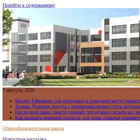
Перейти к содержимому
7 августа, 2026
Биолог Ефимкин: сок петрушки и сельдерея могут приве
Химик Дорохов: посуда с трещинами может стать источн
Последний шанс спасти урожай: что нужно сделать на гря
Как выбрать моющий пылесос для дома: главные парамет
Общеобразовательная школа
Новостная рассылка