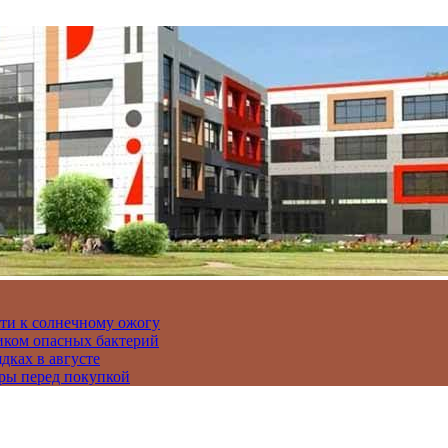
сти к солнечному ожогу
иком опасных бактерий
дках в августе
ры перед покупкой