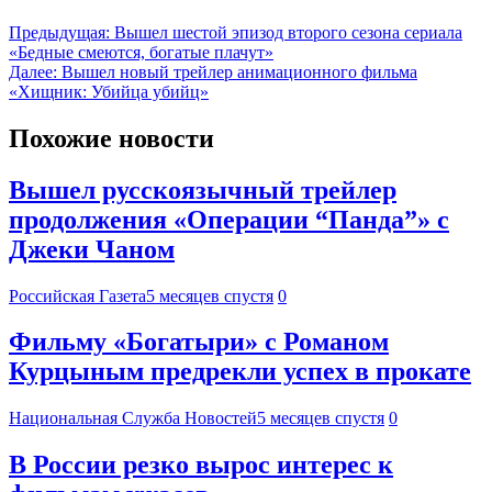
Предыдущая:
Вышел шестой эпизод второго сезона сериала
«Бедные смеются, богатые плачут»
Далее:
Вышел новый трейлер анимационного фильма
«Хищник: Убийца убийц»
Похожие новости
Вышел русскоязычный трейлер
продолжения «Операции “Панда”» с
Джеки Чаном
Российская Газета
5 месяцев спустя
0
Фильму «Богатыри» с Романом
Курцыным предрекли успех в прокате
Национальная Служба Новостей
5 месяцев спустя
0
В России резко вырос интерес к