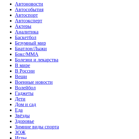
Автоновости
Автособытия
Автоспорт
Автоэксперт
Актеры
Аналитика
Баскетбол
Безумный мир
Биатлон/Лыжи
Бокс/MMA
Болезни и лекарства
В мире
В России
Вещи
Военные новости
Волейбол
Гаджеты
Дети
Дом и сад
Еда
Звёзды
Здоровье
Зимние виды спорта
ЗОЖ
Игры