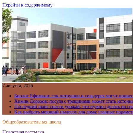
Перейти к содержимому
7 августа, 2026
Биолог Ефимкин: сок петрушки и сельдерея могут приве
Химик Дорохов: посуда с трещинами может стать источн
Последний шанс спасти урожай: что нужно сделать на гря
Как выбрать моющий пылесос для дома: главные парамет
Общеобразовательная школа
Новостная рассылка