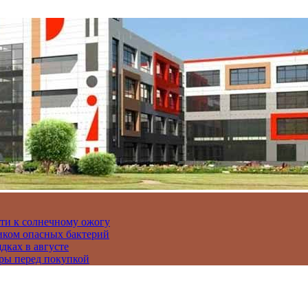
сти к солнечному ожогу
иком опасных бактерий
дках в августе
ры перед покупкой