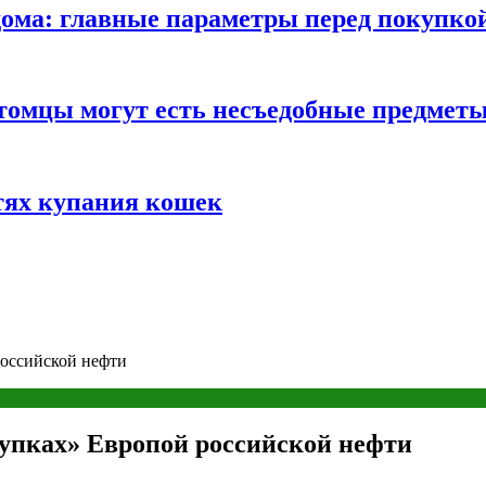
ома: главные параметры перед покупко
томцы могут есть несъедобные предмет
тях купания кошек
российской нефти
купках» Европой российской нефти