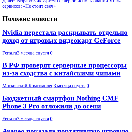
Далее:
Разработчик Артем Геллер об использовании VPN-
сервисов: «Не стоит свеч»
Похожие новости
Nvidia перестала раскрывать отдельно
доход от игровых видеокарт GeForce
Ferra.ru
3 месяца спустя
0
В РФ проверят серверные процессоры
из-за сходства с китайскими чипами
Московский Комсомолец
3 месяца спустя
0
Бюджетный смартфон Nothing CMF
Phone 3 Pro отложили до осени
Ferra.ru
3 месяца спустя
0
Ayaneo показала портативную игровую