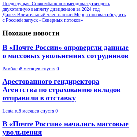
Предыдущая:
Совкомбанк рекомендовал утвердить
двухэтапную выплату дивидендов за 2024 год
Далее:
Влиятельный член партии Мерца призвал обсудить
с Россией запуск «Северных потоков»
Похожие новости
В «Почте России» опровергли данные
о массовых увольнениях сотрудников
Рамблер
8 месяцев спустя
0
Арестованного гендиректора
Агентства по страхованию вкладов
отправили в отставку
Lenta.ru
8 месяцев спустя
0
В «Почте России» начались массовые
увольнения