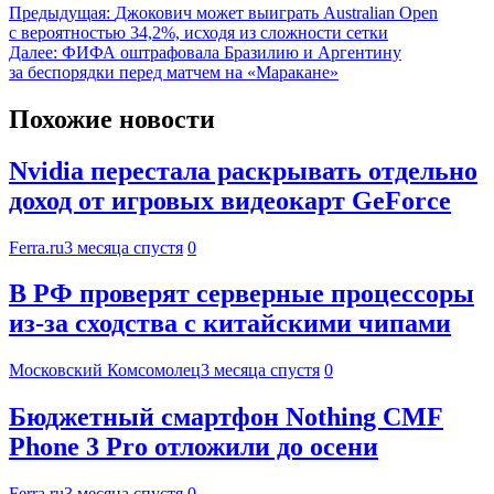
Предыдущая:
Джокович может выиграть Australian Open
с вероятностью 34,2%, исходя из сложности сетки
Далее:
ФИФА оштрафовала Бразилию и Аргентину
за беспорядки перед матчем на «Маракане»
Похожие новости
Nvidia перестала раскрывать отдельно
доход от игровых видеокарт GeForce
Ferra.ru
3 месяца спустя
0
В РФ проверят серверные процессоры
из-за сходства с китайскими чипами
Московский Комсомолец
3 месяца спустя
0
Бюджетный смартфон Nothing CMF
Phone 3 Pro отложили до осени
Ferra.ru
3 месяца спустя
0