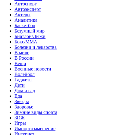
Автоспорт
Автоэксперт
Актеры
Аналитика
Баскетбол
Безумный мир
Биатлон/Лыжи
Бокс/MMA
Болезни и лекарства
В мире
В России
Вещи
Военные новости
Волейбол
Гаджеты
Дети
Дом и сад
Еда
Звёзды
Здоровье
Зимние виды спорта
ЗОЖ
Игры
Импортозамещение
Интернет