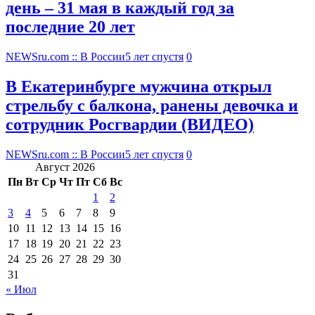
день – 31 мая в каждый год за
последние 20 лет
NEWSru.com :: В России
5 лет спустя
0
В Екатеринбурге мужчина открыл
стрельбу с балкона, ранены девочка и
сотрудник Росгвардии (ВИДЕО)
NEWSru.com :: В России
5 лет спустя
0
Август 2026
Пн
Вт
Ср
Чт
Пт
Сб
Вс
1
2
3
4
5
6
7
8
9
10
11
12
13
14
15
16
17
18
19
20
21
22
23
24
25
26
27
28
29
30
31
« Июл