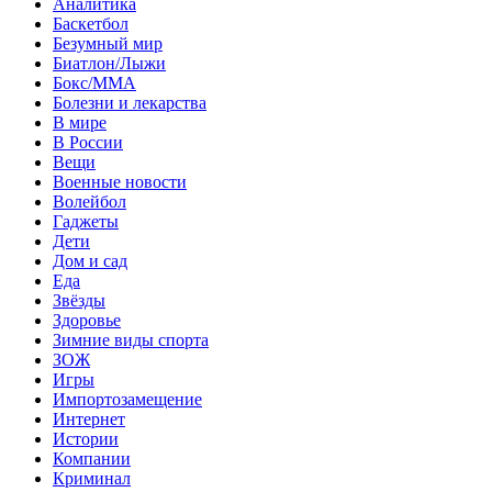
Аналитика
Баскетбол
Безумный мир
Биатлон/Лыжи
Бокс/MMA
Болезни и лекарства
В мире
В России
Вещи
Военные новости
Волейбол
Гаджеты
Дети
Дом и сад
Еда
Звёзды
Здоровье
Зимние виды спорта
ЗОЖ
Игры
Импортозамещение
Интернет
Истории
Компании
Криминал