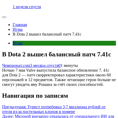
1 неделя спустя
Главная
Игры
В Dota 2 вышел балансный патч 7.41c
Игры
В Dota 2 вышел балансный патч 7.41c
Чемпионат.com
3 месяца спустя
0
1 минуты
Ночью 7 мая Valve выпустила балансное обновление 7. 41c
для Dota 2 — патч скорректировал характеристики около 60
персонажей и 12 предметов. Также летающие герои больше не
смогут увидеть яму Рошана за счёт своих способностей.
Навигация по записям
Предыдущая:
Турист потребовал 3,7 миллиона рублей от
отеля из-за постельных клопов в номере
Далее:
Microsoft внезапно отказалась от специального ИИ для