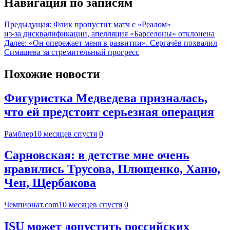
Навигация по записям
Предыдущая:
Флик пропустит матч с «Реалом»
из‑за дисквалификации, апелляция «Барселоны» отклонена
Далее:
«Он опережает меня в развитии». Сергачёв похвалил
Симашева за стремительный прогресс
Похожие новости
Фигуристка Медведева призналась,
что ей предстоит серьезная операция
Рамблер
10 месяцев спустя
0
Сарновская: в детстве мне очень
нравились Трусова, Плющенко, Ханю,
Чен, Щербакова
Чемпионат.com
10 месяцев спустя
0
ISU может допустить российских