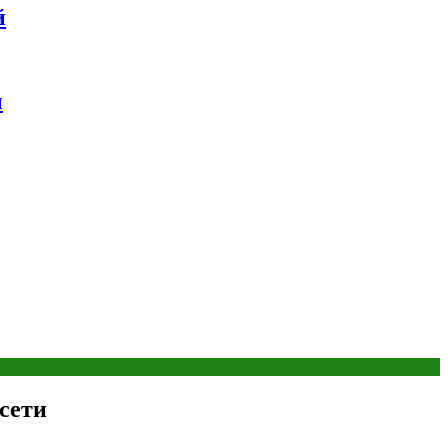
й
ы
сети