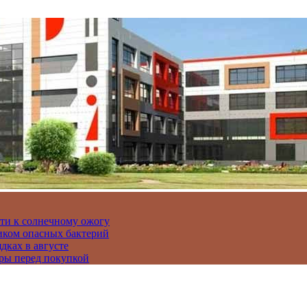
сти к солнечному ожогу
иком опасных бактерий
дках в августе
ры перед покупкой