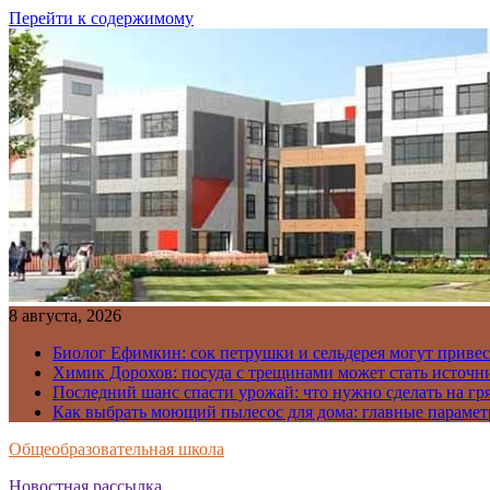
Перейти к содержимому
8 августа, 2026
Биолог Ефимкин: сок петрушки и сельдерея могут приве
Химик Дорохов: посуда с трещинами может стать источн
Последний шанс спасти урожай: что нужно сделать на гря
Как выбрать моющий пылесос для дома: главные парамет
Общеобразовательная школа
Новостная рассылка