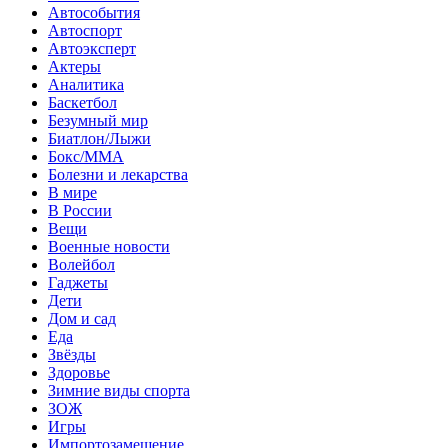
Автособытия
Автоспорт
Автоэксперт
Актеры
Аналитика
Баскетбол
Безумный мир
Биатлон/Лыжи
Бокс/MMA
Болезни и лекарства
В мире
В России
Вещи
Военные новости
Волейбол
Гаджеты
Дети
Дом и сад
Еда
Звёзды
Здоровье
Зимние виды спорта
ЗОЖ
Игры
Импортозамещение