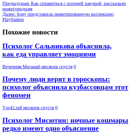
Предыдущая:
Как справиться с осенней хандрой, рассказали
нижегородцам
Далее:
Sony представила лимитированную коллекцию
PlayStation
Похожие новости
Психолог Сальникова объяснила,
как еда управляет эмоциями
Вечерняя Москва
6 месяцев спустя
0
Почему люди верят в гороскопы:
психолог объяснила кузбассовцам этот
феномен
Vse42.ru
8 месяцев спустя
0
Психолог Мисютин: ночные кошмары
редко имеют одно объяснение