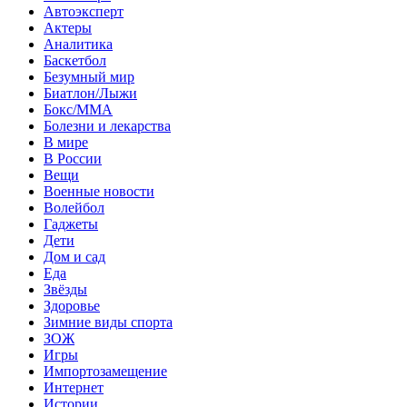
Автоэксперт
Актеры
Аналитика
Баскетбол
Безумный мир
Биатлон/Лыжи
Бокс/MMA
Болезни и лекарства
В мире
В России
Вещи
Военные новости
Волейбол
Гаджеты
Дети
Дом и сад
Еда
Звёзды
Здоровье
Зимние виды спорта
ЗОЖ
Игры
Импортозамещение
Интернет
Истории