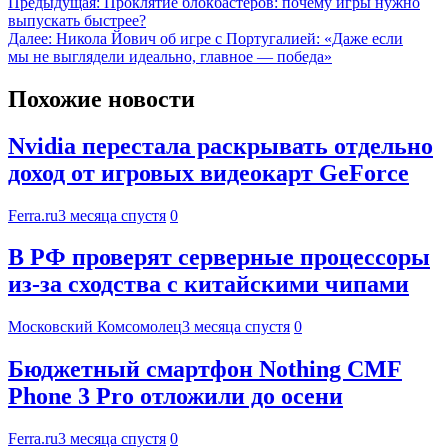
Предыдущая:
Проклятие блокбастеров: почему игры нужно
выпускать быстрее?
Далее:
Никола Йович об игре с Португалией: «Даже если
мы не выглядели идеально, главное — победа»
Похожие новости
Nvidia перестала раскрывать отдельно
доход от игровых видеокарт GeForce
Ferra.ru
3 месяца спустя
0
В РФ проверят серверные процессоры
из-за сходства с китайскими чипами
Московский Комсомолец
3 месяца спустя
0
Бюджетный смартфон Nothing CMF
Phone 3 Pro отложили до осени
Ferra.ru
3 месяца спустя
0