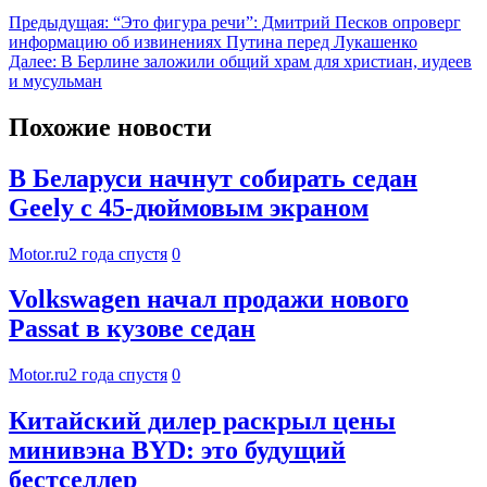
Предыдущая:
“Это фигура речи”: Дмитрий Песков опроверг
информацию об извинениях Путина перед Лукашенко
Далее:
В Берлине заложили общий храм для христиан, иудеев
и мусульман
Похожие новости
В Беларуси начнут собирать седан
Geely с 45-дюймовым экраном
Motor.ru
2 года спустя
0
Volkswagen начал продажи нового
Passat в кузове седан
Motor.ru
2 года спустя
0
Китайский дилер раскрыл цены
минивэна BYD: это будущий
бестселлер